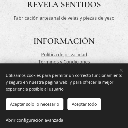
REVELA SENTIDOS
Fabricación artesanal de velas y piezas de yeso
INFORMACIÓN
Política de privacidad
Términos y Condiciones
Utilizamos cookies para permitir un correcto funcionamiento
y seguro en nuestra página web, y para ofrecer la mejor
CONTACTA AQUÍ
experiencia posible al usuario.
revelasentidos@gmail.com
Aceptar solo lo necesario
Aceptar todo
Abrir configuración avanzada
Creado con
Webnode
Cookies