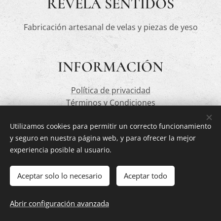
REVELA SENTIDOS
Fabricación artesanal de velas y piezas de yeso
INFORMACIÓN
Política de privacidad
Términos y Condiciones
Utilizamos cookies para permitir un correcto funcionamiento
y seguro en nuestra página web, y para ofrecer la mejor
CONTACTA AQUÍ
experiencia posible al usuario.
revelasentidos@gmail.com
Aceptar solo lo necesario
Aceptar todo
Abrir configuración avanzada
Creado con
Webnode
Cookies